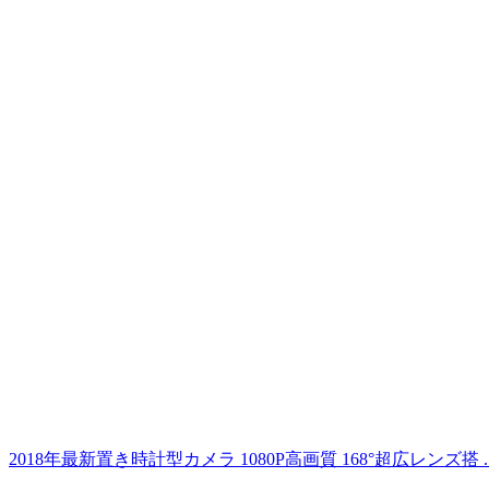
2018年最新置き時計型カメラ 1080P高画質 168°超広レンズ搭 ..