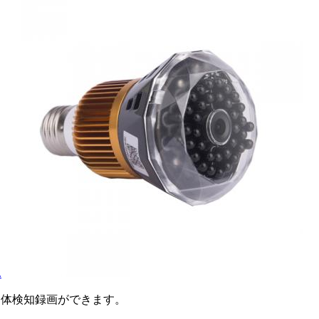
.
動体検知録画ができます。