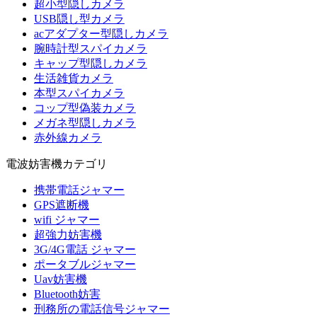
超小型隠しカメラ
USB隠し型カメラ
acアダプター型隠しカメラ
腕時計型スパイカメラ
キャップ型隠しカメラ
生活雑貨カメラ
本型スパイカメラ
コップ型偽装カメラ
メガネ型隠しカメラ
赤外線カメラ
電波妨害機カテゴリ
携帯電話ジャマー
GPS遮断機
wifi ジャマー
超強力妨害機
3G/4G電話 ジャマー
ポータブルジャマー
Uav妨害機
Bluetooth妨害
刑務所の電話信号ジャマー