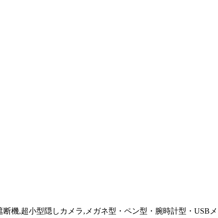
GPS遮断機,超小型隠しカメラ,メガネ型・ペン型・腕時計型・US