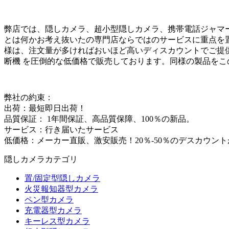
弊店では、隠しカメラ、超小型隠しカメラ、携帯電話ジャマー
とは何かお考え抜いたの専門店ならではのサービスに重点を
様は、注文量が多ければおいほど高いディスカウントでご提供
断機 を圧倒的な低価格で販売しております。同様の製品を
弊社の約束：
出荷：最短即日出荷！
品質保証： 1年間保証、高品質保障、100％の新品。
サービス：行き届いたサービス
低価格：メーカー直販、激安販売！20％-50％のデスカウン
隠しカメラカテゴリ
置/固定型隠しカメラ
火災報知器型カメラ
ペン型カメラ
充電器型カメラ
キーレス型カメラ