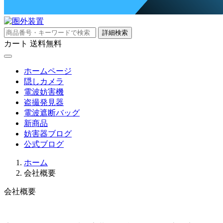
詳細検索
カート
送料無料
ホームページ
隠しカメラ
電波妨害機
盗撮発見器
電波遮断バッグ
新商品
妨害器ブログ
公式ブログ
ホーム
会社概要
会社概要