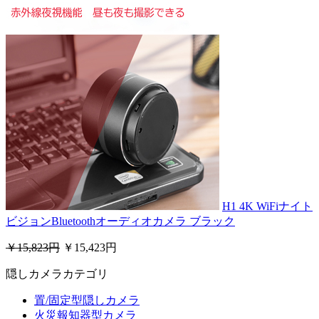
H1 4K WiFiナイト
ビジョンBluetoothオーディオカメラ ブラック
￥15,823円
￥15,423円
隠しカメラカテゴリ
置/固定型隠しカメラ
火災報知器型カメラ