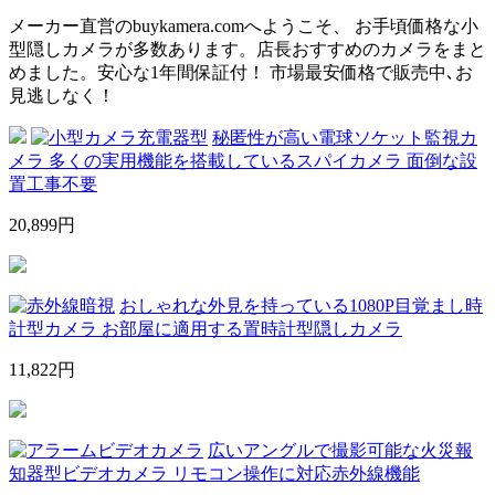
メーカー直営のbuykamera.comへようこそ、 お手頃価格な小
型隠しカメラが多数あります。店長おすすめのカメラをまと
めました。安心な1年間保証付！ 市場最安価格で販売中､お
見逃しなく！
秘匿性が高い電球ソケット監視カ
メラ 多くの実用機能を搭載しているスパイカメラ 面倒な設
置工事不要
20,899円
おしゃれな外見を持っている1080P目覚まし時
計型カメラ お部屋に適用する置時計型隠しカメラ
11,822円
広いアングルで撮影可能な火災報
知器型ビデオカメラ リモコン操作に対応赤外線機能