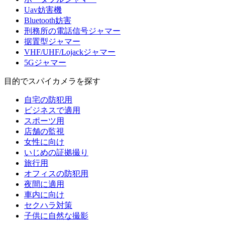
Uav妨害機
Bluetooth妨害
刑務所の電話信号ジャマー
据置型ジャマー
VHF/UHF/Lojackジャマー
5Gジャマー
目的でスパイカメラを探す
自宅の防犯用
ビジネスで適用
スポーツ用
店舗の監視
女性に向け
いじめの証拠撮り
旅行用
オフィスの防犯用
夜間に適用
車内に向け
セクハラ対策
子供に自然な撮影