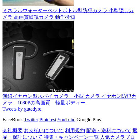
ミネラルウォーターペットボトル型防犯カメラ 小型隠しカ
メラ 高画質監視カメラ 動作検知
無線イヤホン型スパイ カメラ 小型 カメラ イヤホン防犯カ
メラ 1080Pの高画質 軽量ボディー
Tweets by gutedyre
FaceBook
Twitter
Pinterest
YouTube
Google Plus
会社概要
お支払いについて
利用規約
配送・送料について
返
品・保証について
特集・キャンペーン一覧
人気カメラブロ