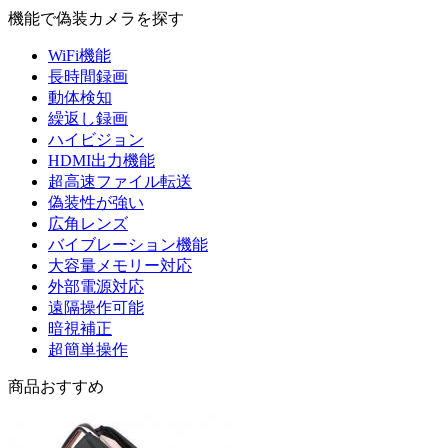
機能で偽装カメラを探す
WiFi機能
長時間録画
動体検知
繰返し録画
ハイビジョン
HDMI出力機能
超高速ファイル転送
偽装性が強い
広角レンズ
バイブレーション機能
大容量メモリー対応
外部電源対応
遠隔操作可能
暗視補正
超簡単操作
商品おすすめ