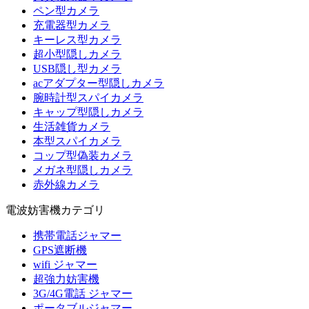
ペン型カメラ
充電器型カメラ
キーレス型カメラ
超小型隠しカメラ
USB隠し型カメラ
acアダプター型隠しカメラ
腕時計型スパイカメラ
キャップ型隠しカメラ
生活雑貨カメラ
本型スパイカメラ
コップ型偽装カメラ
メガネ型隠しカメラ
赤外線カメラ
電波妨害機カテゴリ
携帯電話ジャマー
GPS遮断機
wifi ジャマー
超強力妨害機
3G/4G電話 ジャマー
ポータブルジャマー