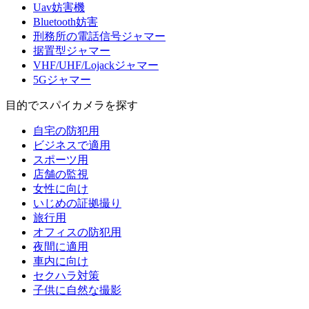
Uav妨害機
Bluetooth妨害
刑務所の電話信号ジャマー
据置型ジャマー
VHF/UHF/Lojackジャマー
5Gジャマー
目的でスパイカメラを探す
自宅の防犯用
ビジネスで適用
スポーツ用
店舗の監視
女性に向け
いじめの証拠撮り
旅行用
オフィスの防犯用
夜間に適用
車内に向け
セクハラ対策
子供に自然な撮影