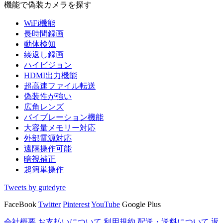
機能で偽装カメラを探す
WiFi機能
長時間録画
動体検知
繰返し録画
ハイビジョン
HDMI出力機能
超高速ファイル転送
偽装性が強い
広角レンズ
バイブレーション機能
大容量メモリー対応
外部電源対応
遠隔操作可能
暗視補正
超簡単操作
Tweets by gutedyre
FaceBook
Twitter
Pinterest
YouTube
Google Plus
会社概要
お支払いについて
利用規約
配送・送料について
返