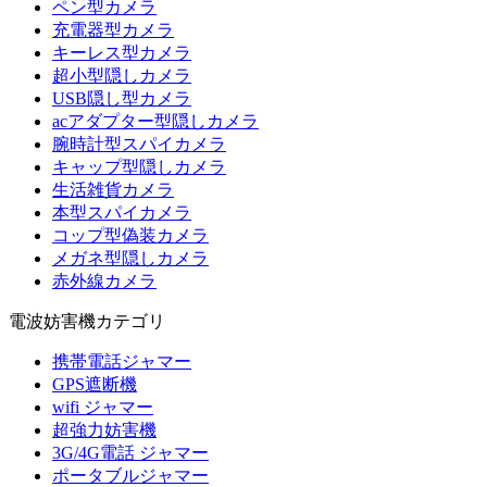
ペン型カメラ
充電器型カメラ
キーレス型カメラ
超小型隠しカメラ
USB隠し型カメラ
acアダプター型隠しカメラ
腕時計型スパイカメラ
キャップ型隠しカメラ
生活雑貨カメラ
本型スパイカメラ
コップ型偽装カメラ
メガネ型隠しカメラ
赤外線カメラ
電波妨害機カテゴリ
携帯電話ジャマー
GPS遮断機
wifi ジャマー
超強力妨害機
3G/4G電話 ジャマー
ポータブルジャマー