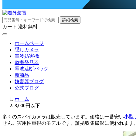
詳細検索
カート
送料無料
ホームページ
隠しカメラ
電波妨害機
盗撮発見器
電波遮断バッグ
新商品
妨害器ブログ
公式ブログ
ホーム
8,000円以下
多くのスパイカメラは販売しています。価格は一番安い
小型
せん。実用性重視のモデルです。証拠収集撮影に使われます