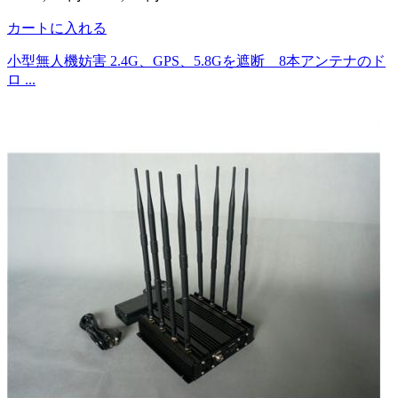
カートに入れる
小型無人機妨害 2.4G、GPS、5.8Gを遮断 8本アンテナのド
ロ ...