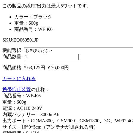
この製品の総RF出力は最大5ワットです。
カラー：ブラック
重量：600g
商品番号：WF-K6
SKU:
EO060501JP
機能選択:
商品数量:
商品価格:
￥63,125円
￥76,000円
カートに入れる
携帯抑止装置
の仕様：
商品番号：WF-K6
重量：600g
電源：AC110-240V
内蔵バッテリー：3000mAh
出力ポート：CDMA800、GSM900、GSM1800、3G、WiFi2.4GH
サイズ：16*9*5cm（アンテナが隠される時）