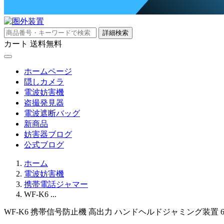
詳細検索
カート
送料無料
ホームページ
隠しカメラ
電波妨害機
盗撮発見器
電波遮断バッグ
新商品
妨害器ブログ
公式ブログ
ホーム
電波妨害機
携帯電話ジャマー
WF-K6 ...
WF-K6 携帯信号防止機 高出力 ハンドヘルドジャミング装置 