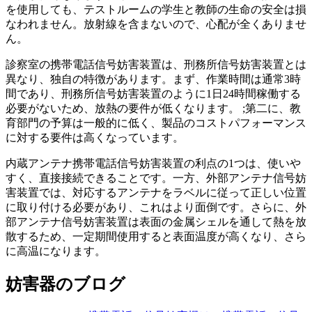
を使用しても、テストルームの学生と教師の生命の安全は損
なわれません。放射線を含まないので、心配が全くありませ
ん。
診察室の携帯電話信号妨害装置は、刑務所信号妨害装置とは
異なり、独自の特徴があります。まず、作業時間は通常3時
間であり、刑務所信号妨害装置のように1日24時間稼働する
必要がないため、放熱の要件が低くなります。 ;第二に、教
育部門の予算は一般的に低く、製品のコストパフォーマンス
に対する要件は高くなっています。
内蔵アンテナ携帯電話信号妨害装置の利点の1つは、使いや
すく、直接接続できることです。一方、外部アンテナ信号妨
害装置では、対応するアンテナをラベルに従って正しい位置
に取り付ける必要があり、これはより面倒です。さらに、外
部アンテナ信号妨害装置は表面の金属シェルを通して熱を放
散するため、一定期間使用すると表面温度が高くなり、さら
に高温になります。
妨害器のブログ