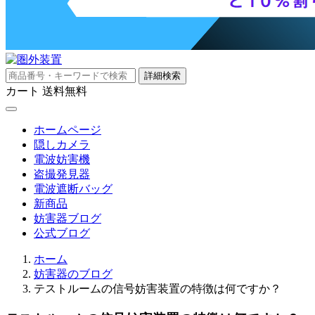
詳細検索
カート
送料無料
ホームページ
隠しカメラ
電波妨害機
盗撮発見器
電波遮断バッグ
新商品
妨害器ブログ
公式ブログ
ホーム
妨害器のブログ
テストルームの信号妨害装置の特徴は何ですか？