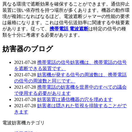
異なる環境で遮断効果を確保することができます。通信抑止
装置に強い依存性を持つ場所が多くあります。機器の動作環
境が複雑になればなるほど、電波遮断ジャマーの性能の要求
は厳格になります。これは信号伝送効率に関連する中核要素
があります。従って、
携帯電話 電波遮断
は特定の信号の種
類を十分に考慮する必要があります。
妨害器のブログ
2021-07-28
携帯電話の信号妨害機は、携帯電話の信号
を遮断できる装置です。
2021-07-28
妨害機が発する信号の周波数は、携帯電話
の信号の周波数と同じです。
2021-07-28
携帯電話の妨害機を世界中のすべての議会
で使用する必要があります
2021-07-28
妨害装置は通信機器の穴を埋めます
2021-07-28
妨害者は隠された監視を排除することがで
きます
電波妨害機カテゴリ