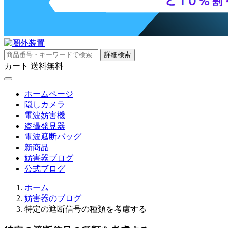
詳細検索
カート
送料無料
ホームページ
隠しカメラ
電波妨害機
盗撮発見器
電波遮断バッグ
新商品
妨害器ブログ
公式ブログ
ホーム
妨害器のブログ
特定の遮断信号の種類を考慮する